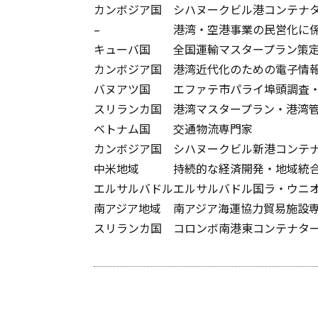
カンボジア国
シハヌークビル港コンテナ
–
港湾・空港事業の民営化に
キューバ国
全国運輸マスタープラン策
カンボジア国
港湾近代化のための電子情
バヌアツ国
エファテ市パライ埠頭調査
スリランカ国
港湾マスタープラン・港湾
ベトナム国
交通物流専門家
カンボジア国
シハヌークビル新港コンテ
中米地域
持続的な経済開発・地域統
エルサルバドル
エルサルバドル国ラ・ウニ
南アジア地域
南アジア海運協力貿易施設
スリランカ国
コロンボ南港東コンテナタ