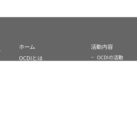
ホーム
活動内容
OCDIの活動
OCDIとは
主なプロジェクト
会社概要
目
研修事業
国際港湾政策研究所
国別実績一覧
国際港湾運営研究所
講習会・セミナー
職員紹介
竹内良夫賞