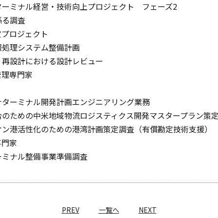
ターミナル経営・技術向上プロジェクト フェーズ2
係る調査
定プロジェクト
報処理システム整備計画
・再設計における設計レビュー
管理専門家
ナターミナル開発計画エンジニアリング業務
合のための中米地域物流ロジスティクス開発マスタープラン策
オン港活性化のための港湾計画策定調査（有償勘定技術支援）
専門家
ーミナル整備事業準備調査
PREV
一覧へ
NEXT