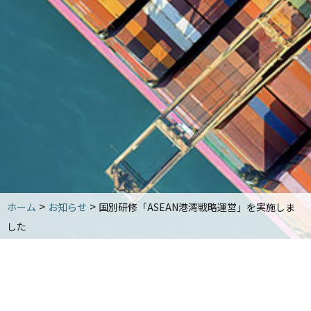
国別実績一覧
講演会・セミナー情報
竹内良夫賞
出版物
出版物
パンフレット・情報誌
港湾技術用語と解説（日・英）
その他書籍
新着情報
>
>
ホーム
お知らせ
国別研修「ASEAN港湾戦略運営」を実施しま
お問い合わせ
した