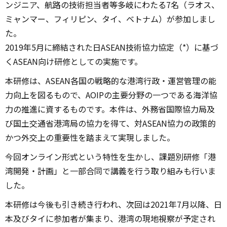
ンジニア、航路の技術担当者等多岐にわたる7名（ラオス、
ミャンマー、フィリピン、タイ、ベトナム）が参加しまし
た。
2019年5月に締結された日ASEAN技術協力協定（*）に基づ
くASEAN向け研修としての実施です。
本研修は、ASEAN各国の戦略的な港湾行政・運営管理の能
力向上を図るもので、AOIPの主要分野の一つである海洋協
力の推進に資するものです。本件は、外務省国際協力局及
び国土交通省港湾局の協力を得て、対ASEAN協力の政策的
かつ外交上の重要性を踏まえて実現しました。
今回オンライン形式という特性を生かし、課題別研修「港
湾開発・計画」と一部合同で講義を行う取り組みも行いま
した。
本研修は今後も引き続き行われ、次回は2021年7月以降、日
本及びタイに参加者が集まり、港湾の現地視察が予定され