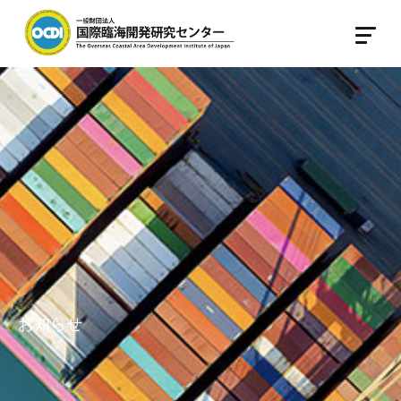
Japanese
English
ホーム
OCDIとは
OCDIとは
会社概要
国際港湾政策研究所
国際港湾運営研究所
職員紹介
お知らせ
活動内容
OCDIの活動
事業内容
主なプロジェクト
研修事業