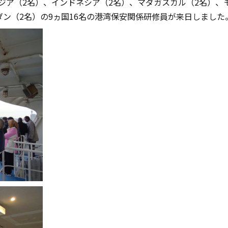
ジア（2名）、インドネシア（2名）、マダガスカル（2名）、
ダン（2名）の9ヵ国16名の港湾保安関係研修員が来日しました