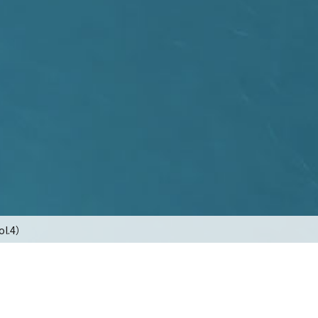
ol.4）